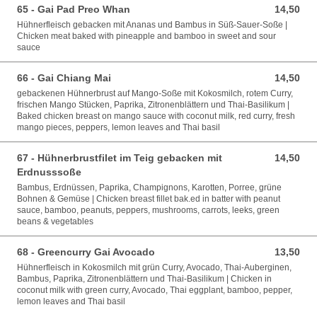
65 - Gai Pad Preo Whan
14,50
14,50 EUR
Hühnerfleisch gebacken mit Ananas und Bambus in Süß-Sauer-Soße |
Chicken meat baked with pineapple and bamboo in sweet and sour
sauce
66 - Gai Chiang Mai
14,50
14,50 EUR
gebackenen Hühnerbrust auf Mango-Soße mit Kokosmilch, rotem Curry,
frischen Mango Stücken, Paprika, Zitronenblättern und Thai-Basilikum |
Baked chicken breast on mango sauce with coconut milk, red curry, fresh
mango pieces, peppers, lemon leaves and Thai basil
67 - Hühnerbrustfilet im Teig gebacken mit
14,50
14,50 EUR
Erdnusssoße
Bambus, Erdnüssen, Paprika, Champignons, Karotten, Porree, grüne
Bohnen & Gemüse | Chicken breast fillet bak.ed in batter with peanut
sauce, bamboo, peanuts, peppers, mushrooms, carrots, leeks, green
beans & vegetables
68 - Greencurry Gai Avocado
13,50
13,50 EUR
Hühnerfleisch in Kokosmilch mit grün Curry, Avocado, Thai-Auberginen,
Bambus, Paprika, Zitronenblättern und Thai-Basilikum | Chicken in
coconut milk with green curry, Avocado, Thai eggplant, bamboo, pepper,
lemon leaves and Thai basil