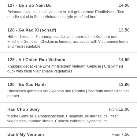
127 - Bun Bo Nam Bo
14,90
14,90 EUR
Reisnudelsalat nach südvietnam.Art mit gebratenem Rindfleisch | Rice
noodle salad in South Vietnamese style with fried beef
128 - Ga Xao Xi (scharf)
13,50
13,50 EUR
Hühnerfleisch in Zitronengrassoße, vietnamesischen Kräutern und
Frischem Gemüse | Chicken in lemongrass sauce with Vietnamese herbs
and fresh vegetable
129 - Vit Chien Rau Vietnam
14,90
14,90 EUR
Knusprig gebackene Ente mit frischem vietnam. Gemüse | Crispy fried
duck with fresh Vietnamese vegetables
130 - Bo Xao Hanh
13,90
13,90 EUR
Rindfleisch gebraten mit Zwiebeln und Paprika | Beef with onions and bell
pepper
Rau Chop Suey
12,90
From 12,90 EUR
From
frische Gemüse, Bambussprossen, Chinakohl, Austernsauce | fresh
vegetables, bamboo shoots, Chinese cabbage, oyster sauce
Banh My Vietnam
7,50
From 7,50 EUR
From