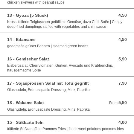
chicken skewers with peanut sauce
13 - Gyoza (5 Stück)
4,50
4,50 EUR
Kross frittierte Teigtaschen gefüllt mit Gemüse, dazu Chili-Soße | Crispy
deep-fried dumplings stuffed with vegetables and chilli sauce
14 - Edamame
4,50
4,50 EUR
gedämpfte grüner Bohnen | steamed green beans
16 - Gemischer Salat
5,90
5,90 EUR
Eisbergsalat, Cherrytomaten, Gurken, Avocado und Krabbenchip,
hausgemachte Soße
17 - Sojasprossen Salat mit Tofu gegrillt
7,90
7,90 EUR
Glasnudeln, Erdnusspaste Dressing, Minz, Paprika
18 - Wakame Salat
5,50
From 5,50 EUR
From
Glasnudeln, Erdnusspaste Dressing, Minz, Paprika
15 - Süßkartoffeln
4,00
4,00 EUR
frittierte Süßkartoffeln Pommes Fries | fried sweet potatoes pommes fries