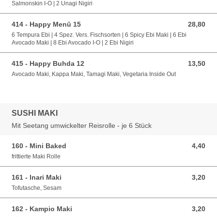
Salmonskin I-O | 2 Unagi Nigiri
414 - Happy Menü 15
28,80
28,80 EUR
6 Tempura Ebi | 4 Spez. Vers. Fischsorten | 6 Spicy Ebi Maki | 6 Ebi
Avocado Maki | 8 Ebi Avocado I-O | 2 Ebi Nigiri
415 - Happy Buhda 12
13,50
13,50 EUR
Avocado Maki, Kappa Maki, Tamagi Maki, Vegetaria Inside Out
SUSHI MAKI
Mit Seetang umwickelter Reisrolle - je 6 Stück
160 - Mini Baked
4,40
4,40 EUR
frittierte Maki Rolle
161 - lnari Maki
3,20
3,20 EUR
Tofutasche, Sesam
162 - Kampio Maki
3,20
3,20 EUR