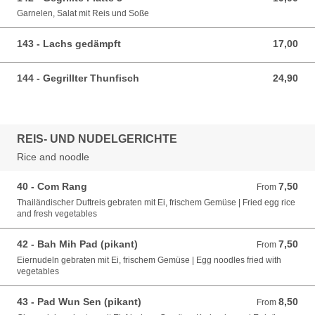
Garnelen, Salat mit Reis und Soße
143 - Lachs gedämpft
17,00
17,00 EUR
144 - Gegrillter Thunfisch
24,90
24,90 EUR
REIS- UND NUDELGERICHTE
Rice and noodle
40 - Com Rang
7,50
From 7,50 EUR
From
Thailändischer Duftreis gebraten mit Ei, frischem Gemüse | Fried egg rice
and fresh vegetables
42 - Bah Mih Pad (pikant)
7,50
From 7,50 EUR
From
Eiernudeln gebraten mit Ei, frischem Gemüse | Egg noodles fried with
vegetables
43 - Pad Wun Sen (pikant)
8,50
From 8,50 EUR
From