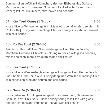
Sommerrollen gefüllt mit Hühnchen, frischem Eisbergsalat, Gurken,
Minzblättern und Erdnüssen | Summer rolls filled with chicken, fresh
iceberg lettuce, cucumbers, mint leaves and peanuts
04 - Kio Tord Gung (5 Stück)
6,00
6,00 EUR
Kross frittierte Teigtaschen gefüllt mit fein würzigen Garnelen, serviert mit
Chili-Soße | Crispy fried dumplings filled with finely spicy shrimp, served
with chilli sauce
05 - Po Pia Tord (2 Stück)
5,50
5,50 EUR
Frühlingsrollen gefüllt mit Glasnudeln, gehacktem Hühnerfleisch,
Morcheln, Gemüse + Chili-Soße | Spring rolls filled with glass noodles,
minced chicken, morels, vegetables und chilli sauce
06 - Kio Tord (5 Stück)
5,00
5,00 EUR
Kross frittierte Wantan-Teigtaschen gefüllt mit gehacktem Hühnerfleisch
und Shrimps und Chili-Soße | Crispy deep fried Wan Tan dumplings filled
with minced chicken and shrimp and chili sauce
07 - Nem Re (5 Stück)
5,50
5,50 EUR
Kross gebacken Frühlingsrollen gefüllt mit Glasnudeln, Garnelen und
Gemüse, dazu Chili-Soße | Baked crispy spring rolls filled with glass
noodles, shrimps and vegetables, served with chilli sauce