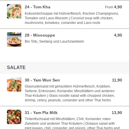
24 - Tom Kha
4,90
From 4,90 EUR
From
Kokosmilchsuppe mit Hühnerfleisch, frischen Champignons,
Tomaten und Laos-Wurzeln | Coconut soup with chicken,
mushrooms, tomatoes, coriander and Laos roots
28 - Misosuppe
4,90
4,90 EUR
Bio Tofu, Seetang und Lauchzwiebeln
SALATE
30 - Yam Wun Sen
11,90
11,90 EUR
Glasnudelsalat mit gehacktem Hühnerfleisch, Krabben,
Sellerie, Erdnüssen, Koriander, Minzblättern und anderen
Thai-Kräutern | Glass noodle salad with chopped chicken,
shrimp, celery, peanuts, coriander and other Thai herbs
31 - Yam Pla Milk
13,90
13,90 EUR
Tintenfischsalat mit Minzblättern, Chili, Koriander, roten
Zwiebeln und anderen Thai-Kräutern | Octopus salad with
mint leaves, chili, coriander, red onions, other Thai herbs and