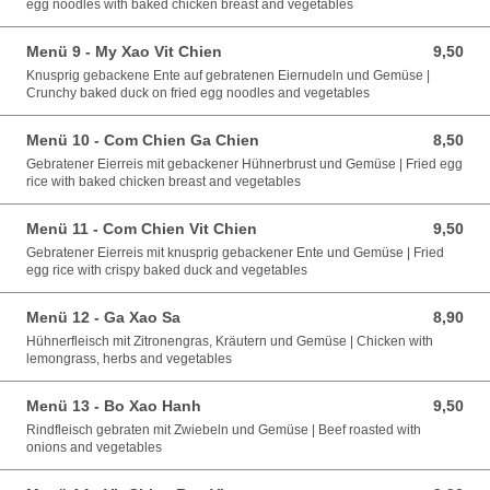
egg noodles with baked chicken breast and vegetables
Menü 9 - My Xao Vit Chien
9,50
9,50 EUR
Knusprig gebackene Ente auf gebratenen Eiernudeln und Gemüse |
Crunchy baked duck on fried egg noodles and vegetables
Menü 10 - Com Chien Ga Chien
8,50
8,50 EUR
Gebratener Eierreis mit gebackener Hühnerbrust und Gemüse | Fried egg
rice with baked chicken breast and vegetables
Menü 11 - Com Chien Vit Chien
9,50
9,50 EUR
Gebratener Eierreis mit knusprig gebackener Ente und Gemüse | Fried
egg rice with crispy baked duck and vegetables
Menü 12 - Ga Xao Sa
8,90
8,90 EUR
Hühnerfleisch mit Zitronengras, Kräutern und Gemüse | Chicken with
lemongrass, herbs and vegetables
Menü 13 - Bo Xao Hanh
9,50
9,50 EUR
Rindfleisch gebraten mit Zwiebeln und Gemüse | Beef roasted with
onions and vegetables