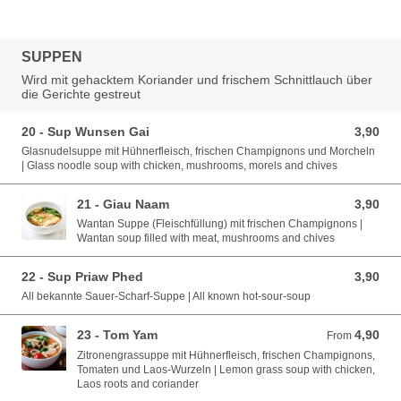
SUPPEN
Wird mit gehacktem Koriander und frischem Schnittlauch über
die Gerichte gestreut
20 - Sup Wunsen Gai
3,90
3,90 EUR
Glasnudelsuppe mit Hühnerfleisch, frischen Champignons und Morcheln
| Glass noodle soup with chicken, mushrooms, morels and chives
21 - Giau Naam
3,90
3,90 EUR
Wantan Suppe (Fleischfüllung) mit frischen Champignons |
Wantan soup filled with meat, mushrooms and chives
22 - Sup Priaw Phed
3,90
3,90 EUR
All bekannte Sauer-Scharf-Suppe | All known hot-sour-soup
23 - Tom Yam
4,90
From 4,90 EUR
From
Zitronengrassuppe mit Hühnerfleisch, frischen Champignons,
Tomaten und Laos-Wurzeln | Lemon grass soup with chicken,
Laos roots and coriander