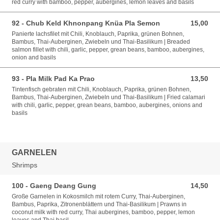
red curry with bamboo, pepper, aubergines, lemon leaves and basils
92 - Chub Keld Khnonpang Knüa Pla Semon
15,00
15,00 EUR
Panierte lachsfilet mit Chili, Knoblauch, Paprika, grünen Bohnen,
Bambus, Thai-Auberginen, Zwiebeln und Thai-Basilikum | Breaded
salmon fillet with chili, garlic, pepper, grean beans, bamboo, aubergines,
onion and basils
93 - Pla Milk Pad Ka Prao
13,50
13,50 EUR
Tintenfisch gebraten mit Chili, Knoblauch, Paprika, grünen Bohnen,
Bambus, Thai-Auberginen, Zwiebeln und Thai-Basilikum | Fried calamari
with chili, garlic, pepper, grean beans, bamboo, aubergines, onions and
basils
GARNELEN
Shrimps
100 - Gaeng Deang Gung
14,50
14,50 EUR
Große Garnelen in Kokosmilch mit rotem Curry, Thai-Auberginen,
Bambus, Paprika, Zitronenblättern und Thai-Basilikum | Prawns in
coconut milk with red curry, Thai aubergines, bamboo, pepper, lemon