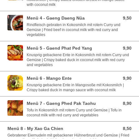
with coconut milk
Menü 4 - Gaeng Daeng Nüa
9,50
9,50 EUR
Rindfleisch gebraten in Kokosmilch mit rotem Curry und
Gemüse | Fried beef in coconut milk with red curry and
vegetables
Menü 5 - Gaend Phat Ped Yang
9,90
9,90 EUR
Knusprig gebackene Ente in Kokosmilch mit rotem Curry und
Gemüse | Crispy baked duck in coconut milk with red curry
and vegetables
Menü 6 - Mango Ente
9,90
9,90 EUR
Knusprig gebackene Ente in Mangosoße mit Kokosmilch |
Crispy baked duck in mango sauce with coconut milk
Menü 7 - Gaeng Phed Pak Taohu
8,90
8,90 EUR
Tofu in Kokosmilch mit rotem Curry und Gemüse | Tofu in
coconut milk with red curry and vegetables
Menü 8 - My Xao Ga Chien
8,50
8,50 EUR
Gebratener Eiernudeln mit gebackener Hühnerbrust und Gemüse | Fried