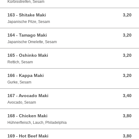
Kürbisstreifen, Sesam
163 - Shitake Maki
3,20
3,20 EUR
Japanische Pilze, Sesam
164 - Tamago Maki
3,20
3,20 EUR
Japanische Omelette, Sesam
165 - Oshinko Maki
3,20
3,20 EUR
Rettich, Sesam
166 - Kappa Maki
3,20
3,20 EUR
Gurke, Sesam
167 - Avocado Maki
3,40
3,40 EUR
Avocado, Sesam
168 - Chicken Maki
3,80
3,80 EUR
Hühnerfleisch, Lauch, Philadelphia
169 - Hot Beef Maki
3,80
3,80 EUR