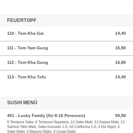
FEUERTOPF
110 - Tom Kha Gai
14,40
14,40 EUR
111 - Tom Yam Gung
16,90
16,90 EUR
112 - Tom Kha Gung
16,90
16,90 EUR
113 - Tom Kha Tofu
14,40
14,40 EUR
SUSHI MENÜ
401 - Lucky Family (für 8-10 Personen)
59,90
59,90 EUR
6 Tempura Sake, 6 Tempura Vegetaria, 12 Sake Maki, 12 Kappa Maki, 12
Salmon Skin Maki, Sake Avocado 1-0, 16 California 1-0, 4 Ebi Nigiri, 4
Sake Nigiri, 4 Maguro Nigiri, 4 Unagi Nigiri