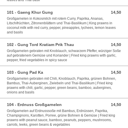
leaves and Thai basil
101 - Gaeng Khur Gung
14,50
14,50 EUR
Großgarnelen in Kokosmilch mit rotem Curry, Paprika, Ananas,
Litschifrüchten, Zitronenblättern und Thai-Basilikum | King prawns in
coconut milk with red curry, pepper, pineapples, lychees, lemon leaves
and basils
102 - Gung Tord Kratiam Prik Thau
14,50
14,50 EUR
Großgarnelen gebraten mit Knoblauch, schwarzem Pfeffer, würziger Soße
auf gebratenem Gemüse und Koriander | Fried king prawns with garlic,
pepper, fried vegetables in spicy sauce
103 - Gung Pad Ka
14,50
14,50 EUR
Großgarnelen gebraten mit Chili, Knoblauch, Paprika, grünen Bohnen,
Bambus, Thai-Auberginen, Zwiebeln und Thai-Basilikum | Fried king
prawns with chili, garlic, pepper, green beans, bamboo, aubergines,
onions and basils
104 - Erdnuss Großgarnelen
14,50
14,50 EUR
Großgarnelen auf Erdnusssoße mit Bambus, Erdnüssen, Paprika,
Champignons, Karotten, Porree, grüne Bohnen & Gemüse | Fried king
prawns with peanut sauce, bamboo, peanuts, peppers, mushrooms,
carrots, leeks, green beans & vegetables