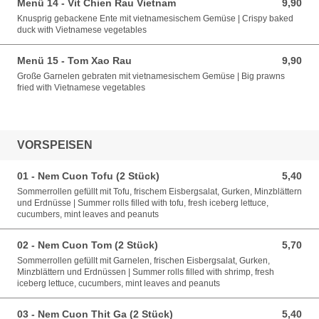
Menü 14 - Vit Chien Rau Vietnam
9,90
9,90 EUR
Knusprig gebackene Ente mit vietnamesischem Gemüse | Crispy baked
duck with Vietnamese vegetables
Menü 15 - Tom Xao Rau
9,90
9,90 EUR
Große Garnelen gebraten mit vietnamesischem Gemüse | Big prawns
fried with Vietnamese vegetables
VORSPEISEN
01 - Nem Cuon Tofu (2 Stück)
5,40
5,40 EUR
Sommerrollen gefüllt mit Tofu, frischem Eisbergsalat, Gurken, Minzblättern
und Erdnüsse | Summer rolls filled with tofu, fresh iceberg lettuce,
cucumbers, mint leaves and peanuts
02 - Nem Cuon Tom (2 Stück)
5,70
5,70 EUR
Sommerrollen gefüllt mit Garnelen, frischen Eisbergsalat, Gurken,
Minzblättern und Erdnüssen | Summer rolls filled with shrimp, fresh
iceberg lettuce, cucumbers, mint leaves and peanuts
03 - Nem Cuon Thit Ga (2 Stück)
5,40
5,40 EUR