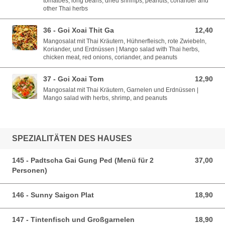
tomatoes, long beans, dried shrimps, peanuts, coriander and
other Thai herbs
36 - Goi Xoai Thit Ga
12,40
12,40 EUR
Mangosalat mit Thai Kräutern, Hühnerfleisch, rote Zwiebeln,
Koriander, und Erdnüssen | Mango salad with Thai herbs,
chicken meat, red onions, coriander, and peanuts
37 - Goi Xoai Tom
12,90
12,90 EUR
Mangosalat mit Thai Kräutern, Garnelen und Erdnüssen |
Mango salad with herbs, shrimp, and peanuts
SPEZIALITÄTEN DES HAUSES
145 - Padtscha Gai Gung Ped (Menü für 2
37,00
37,00 EUR
Personen)
146 - Sunny Saigon Plat
18,90
18,90 EUR
147 - Tintenfisch und Großgarnelen
18,90
18,90 EUR