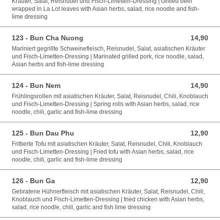
Kräuter, Salat, Reisnudel und Fisch-Limetten-Dressing | Grilled beef
wrapped in La Lot leaves with Asian herbs, salad, rice noodle and fish-
lime dressing
123 - Bun Cha Nuong
14,90
14,90 EUR
Mariniert gegrillte Schweinefleisch, Reisnudel, Salat, asiatischen Kräuter
und Fisch-Limetten-Dressing | Marinated grilled pork, rice noodle, salad,
Asian herbs and fish-lime dressing
124 - Bun Nem
14,90
14,90 EUR
Frühlingsrollen mit asiatischen Kräuter, Salat, Reisnudel, Chili, Knoblauch
und Fisch-Limetten-Dressing | Spring rolls with Asian herbs, salad, rice
noodle, chili, garlic and fish-lime dressing
125 - Bun Dau Phu
12,90
12,90 EUR
Frittierte Tofu mit asiatischen Kräuter, Salat, Reisnudel, Chili, Knoblauch
und Fisch-Limetten-Dressing | Fried tofu with Asian herbs, salad, rice
noodle, chili, garlic and fish-lime dressing
126 - Bun Ga
12,90
12,90 EUR
Gebratene Hühnerfleisch mit asiatischen Kräuter, Salat, Reisnudel, Chili,
Knoblauch und Fisch-Limetten-Dressing | fried chicken with Asian herbs,
salad, rice noodle, chili, garlic and fish lime dressing