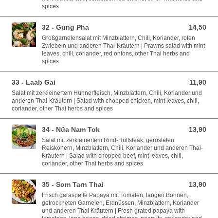
spices
32 - Gung Pha
14,50
14,50 EUR
Großgarnelensalat mit Minzblättern, Chili, Koriander, roten
Zwiebeln und anderen Thai-Kräutern | Prawns salad with mint
leaves, chili, coriander, red onions, other Thai herbs and
spices
33 - Laab Gai
11,90
11,90 EUR
Salat mit zerkleinertem Hühnerfleisch, Minzblättern, Chili, Koriander und
anderen Thai-Kräutern | Salad with chopped chicken, mint leaves, chili,
coriander, other Thai herbs and spices
34 - Nüa Nam Tok
13,90
13,90 EUR
Salat mit zerkleinertem Rind-Hüftsteak, gerösteten
Reiskönern, Minzblättern, Chili, Koriander und anderen Thai-
Kräutern | Salad with chopped beef, mint leaves, chili,
coriander, other Thai herbs and spices
35 - Som Tarn Thai
13,90
13,90 EUR
Frisch geraspelte Papaya mit Tomaten, langen Bohnen,
getrockneten Garnelen, Erdnüssen, Minzblättern, Koriander
und anderen Thai Kräutern | Fresh grated papaya with