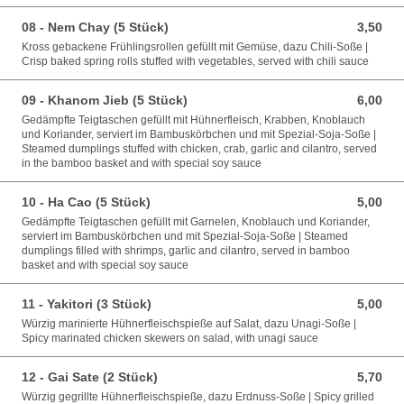
08 - Nem Chay (5 Stück)
3,50
3,50 EUR
Kross gebackene Frühlingsrollen gefüllt mit Gemüse, dazu Chili-Soße |
Crisp baked spring rolls stuffed with vegetables, served with chili sauce
09 - Khanom Jieb (5 Stück)
6,00
6,00 EUR
Gedämpfte Teigtaschen gefüllt mit Hühnerfleisch, Krabben, Knoblauch
und Koriander, serviert im Bambuskörbchen und mit Spezial-Soja-Soße |
Steamed dumplings stuffed with chicken, crab, garlic and cilantro, served
in the bamboo basket and with special soy sauce
10 - Ha Cao (5 Stück)
5,00
5,00 EUR
Gedämpfte Teigtaschen gefüllt mit Garnelen, Knoblauch und Koriander,
serviert im Bambuskörbchen und mit Spezial-Soja-Soße | Steamed
dumplings filled with shrimps, garlic and cilantro, served in bamboo
basket and with special soy sauce
11 - Yakitori (3 Stück)
5,00
5,00 EUR
Würzig marinierte Hühnerfleischspieße auf Salat, dazu Unagi-Soße |
Spicy marinated chicken skewers on salad, with unagi sauce
12 - Gai Sate (2 Stück)
5,70
5,70 EUR
Würzig gegrillte Hühnerfleischspieße, dazu Erdnuss-Soße | Spicy grilled