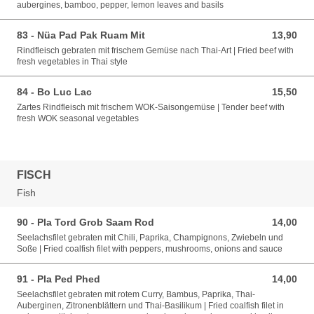
aubergines, bamboo, pepper, lemon leaves and basils
83 - Nüa Pad Pak Ruam Mit
13,90
13,90 EUR
Rindfleisch gebraten mit frischem Gemüse nach Thai-Art | Fried beef with
fresh vegetables in Thai style
84 - Bo Luc Lac
15,50
15,50 EUR
Zartes Rindfleisch mit frischem WOK-Saisongemüse | Tender beef with
fresh WOK seasonal vegetables
FISCH
Fish
90 - Pla Tord Grob Saam Rod
14,00
14,00 EUR
Seelachsfilet gebraten mit Chili, Paprika, Champignons, Zwiebeln und
Soße | Fried coalfish filet with peppers, mushrooms, onions and sauce
91 - Pla Ped Phed
14,00
14,00 EUR
Seelachsfilet gebraten mit rotem Curry, Bambus, Paprika, Thai-
Auberginen, Zitronenblättern und Thai-Basilikum | Fried coalfish filet in