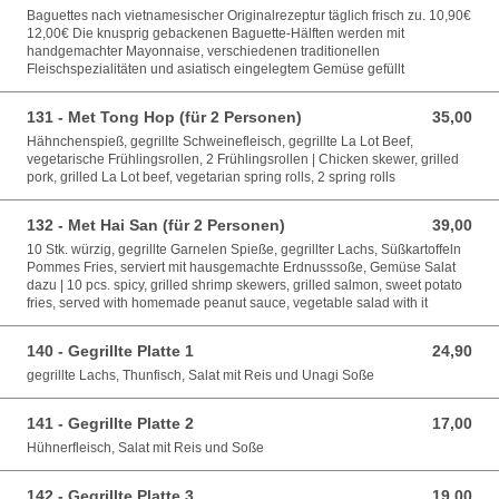
Baguettes nach vietnamesischer Originalrezeptur täglich frisch zu. 10,90€
12,00€ Die knusprig gebackenen Baguette-Hälften werden mit
handgemachter Mayonnaise, verschiedenen traditionellen
Fleischspezialitäten und asiatisch eingelegtem Gemüse gefüllt
131 - Met Tong Hop (für 2 Personen)
35,00
35,00 EUR
Hähnchenspieß, gegrillte Schweinefleisch, gegrillte La Lot Beef,
vegetarische Frühlingsrollen, 2 Frühlingsrollen | Chicken skewer, grilled
pork, grilled La Lot beef, vegetarian spring rolls, 2 spring rolls
132 - Met Hai San (für 2 Personen)
39,00
39,00 EUR
10 Stk. würzig, gegrillte Garnelen Spieße, gegrillter Lachs, Süßkartoffeln
Pommes Fries, serviert mit hausgemachte Erdnusssoße, Gemüse Salat
dazu | 10 pcs. spicy, grilled shrimp skewers, grilled salmon, sweet potato
fries, served with homemade peanut sauce, vegetable salad with it
140 - Gegrillte Platte 1
24,90
24,90 EUR
gegrillte Lachs, Thunfisch, Salat mit Reis und Unagi Soße
141 - Gegrillte Platte 2
17,00
17,00 EUR
Hühnerfleisch, Salat mit Reis und Soße
142 - Gegrillte Platte 3
19,00
19,00 EUR