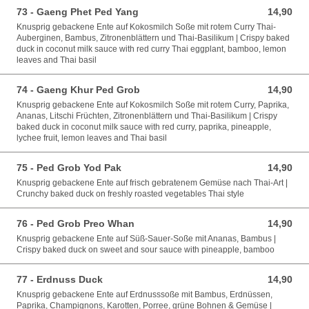
73 - Gaeng Phet Ped Yang
14,90
14,90 EUR
Knusprig gebackene Ente auf Kokosmilch Soße mit rotem Curry Thai-
Auberginen, Bambus, Zitronenblättern und Thai-Basilikum | Crispy baked
duck in coconut milk sauce with red curry Thai eggplant, bamboo, lemon
leaves and Thai basil
74 - Gaeng Khur Ped Grob
14,90
14,90 EUR
Knusprig gebackene Ente auf Kokosmilch Soße mit rotem Curry, Paprika,
Ananas, Litschi Früchten, Zitronenblättern und Thai-Basilikum | Crispy
baked duck in coconut milk sauce with red curry, paprika, pineapple,
lychee fruit, lemon leaves and Thai basil
75 - Ped Grob Yod Pak
14,90
14,90 EUR
Knusprig gebackene Ente auf frisch gebratenem Gemüse nach Thai-Art |
Crunchy baked duck on freshly roasted vegetables Thai style
76 - Ped Grob Preo Whan
14,90
14,90 EUR
Knusprig gebackene Ente auf Süß-Sauer-Soße mit Ananas, Bambus |
Crispy baked duck on sweet and sour sauce with pineapple, bamboo
77 - Erdnuss Duck
14,90
14,90 EUR
Knusprig gebackene Ente auf Erdnusssoße mit Bambus, Erdnüssen,
Paprika, Champignons, Karotten, Porree, grüne Bohnen & Gemüse |