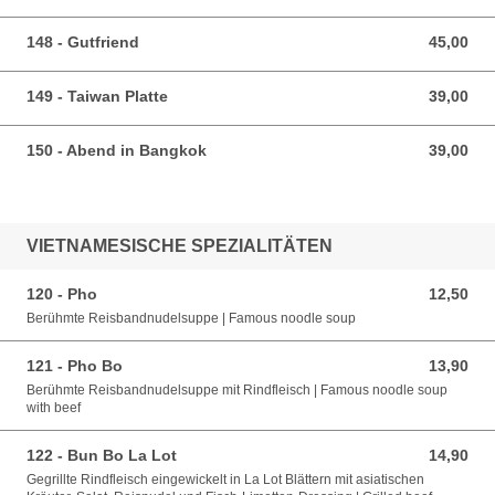
148 - Gutfriend
45,00
45,00 EUR
149 - Taiwan Platte
39,00
39,00 EUR
150 - Abend in Bangkok
39,00
39,00 EUR
VIETNAMESISCHE SPEZIALITÄTEN
120 - Pho
12,50
12,50 EUR
Berühmte Reisbandnudelsuppe | Famous noodle soup
121 - Pho Bo
13,90
13,90 EUR
Berühmte Reisbandnudelsuppe mit Rindfleisch | Famous noodle soup
with beef
122 - Bun Bo La Lot
14,90
14,90 EUR
Gegrillte Rindfleisch eingewickelt in La Lot Blättern mit asiatischen