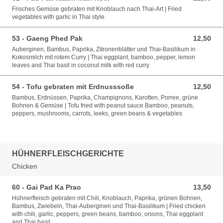
Frisches Gemüse gebraten mit Knoblauch nach Thai-Art | Fried
vegetables with garlic in Thai style
53 - Gaeng Phed Pak
12,50
12,50 EUR
Auberginen, Bambus, Paprika, Zitronenblätter und Thai-Basilikum in
Kokosmilch mit rotem Curry | Thai eggplant, bamboo, pepper, lemon
leaves and Thai basil in coconut milk with red curry
54 - Tofu gebraten mit Erdnusssoße
12,50
12,50 EUR
Bambus, Erdnüssen, Paprika, Champignons, Karotten, Porree, grüne
Bohnen & Gemüse | Tofu fried with peanut sauce Bamboo, peanuts,
peppers, mushrooms, carrots, leeks, green beans & vegetables
HÜHNERFLEISCHGERICHTE
Chicken
60 - Gai Pad Ka Prao
13,50
13,50 EUR
Hühnerfleisch gebraten mit Chili, Knoblauch, Paprika, grünen Bohnen,
Bambus, Zwiebeln, Thai-Auberginen und Thai-Basilikum | Fried chicken
with chili, garlic, peppers, green beans, bamboo, onions, Thai eggplant
and Thai basil