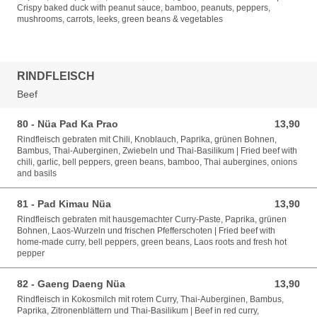
Crispy baked duck with peanut sauce, bamboo, peanuts, peppers,
mushrooms, carrots, leeks, green beans & vegetables
RINDFLEISCH
Beef
80 - Nüa Pad Ka Prao
13,90
13,90 EUR
Rindfleisch gebraten mit Chili, Knoblauch, Paprika, grünen Bohnen,
Bambus, Thai-Auberginen, Zwiebeln und Thai-Basilikum | Fried beef with
chili, garlic, bell peppers, green beans, bamboo, Thai aubergines, onions
and basils
81 - Pad Kimau Nüa
13,90
13,90 EUR
Rindfleisch gebraten mit hausgemachter Curry-Paste, Paprika, grünen
Bohnen, Laos-Wurzeln und frischen Pfefferschoten | Fried beef with
home-made curry, bell peppers, green beans, Laos roots and fresh hot
pepper
82 - Gaeng Daeng Nüa
13,90
13,90 EUR
Rindfleisch in Kokosmilch mit rotem Curry, Thai-Auberginen, Bambus,
Paprika, Zitronenblättern und Thai-Basilikum | Beef in red curry,