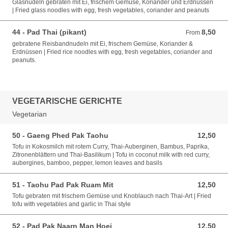
Glasnudeln gebraten mit Ei, frischem Gemüse, Koriander und Erdnüssen
| Fried glass noodles with egg, fresh vegetables, coriander and peanuts
44 - Pad Thai (pikant)
8,50
From 8,50 EUR
From
gebratene Reisbandnudeln mit Ei, frischem Gemüse, Koriander &
Erdnüssen | Fried rice noodles with egg, fresh vegetables, coriander and
peanuts.
VEGETARISCHE GERICHTE
Vegetarian
50 - Gaeng Phed Pak Taohu
12,50
12,50 EUR
Tofu in Kokosmilch mit rotem Curry, Thai-Auberginen, Bambus, Paprika,
Zitronenblättern und Thai-Basilikum | Tofu in coconut milk with red curry,
aubergines, bamboo, pepper, lemon leaves and basils
51 - Taohu Pad Pak Ruam Mit
12,50
12,50 EUR
Tofu gebraten mit frischem Gemüse und Knoblauch nach Thai-Art | Fried
tofu with vegetables and garlic in Thai style
52 - Pad Pak Naarn Man Hoei
12,50
12,50 EUR