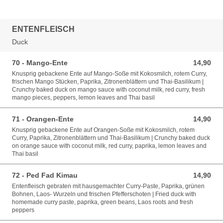
ENTENFLEISCH
Duck
70 - Mango-Ente
14,90
14,90 EUR
Knusprig gebackene Ente auf Mango-Soße mit Kokosmilch, rotem Curry,
frischen Mango Stücken, Paprika, Zitronenblättern und Thai-Basilikum |
Crunchy baked duck on mango sauce with coconut milk, red curry, fresh
mango pieces, peppers, lemon leaves and Thai basil
71 - Orangen-Ente
14,90
14,90 EUR
Knusprig gebackene Ente auf Orangen-Soße mit Kokosmilch, rotem
Curry, Paprika, Zitronenblättern und Thai-Basilikum | Crunchy baked duck
on orange sauce with coconut milk, red curry, paprika, lemon leaves and
Thai basil
72 - Ped Fad Kimau
14,90
14,90 EUR
Entenfleisch gebraten mit hausgemachter Curry-Paste, Paprika, grünen
Bohnen, Laos- Wurzeln und frischen Pfefferschoten | Fried duck with
homemade curry paste, paprika, green beans, Laos roots and fresh
peppers