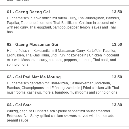
61 - Gaeng Daeng Gai
13,50
13,50 EUR
Hühnerfleisch in Kokosmilch mit rotem Curry, Thai-Auberginen, Bambus,
Paprika, Zitronenblättern und Thai-Basilikum | Chicken in coconut milk
with red curry, Thai eggplant, bamboo, pepper, lemon leaves and Thai
basil
62 - Gaeng Massaman Gai
13,50
13,50 EUR
Hühnerfleisch in Kokosmilch mit Massaman-Curry, Kartoffeln, Paprika,
Erdnüssen, Thai-Basilikum, und Frühlingszwiebeln | Chicken in coconut
milk with Massaman curry, potatoes, peppers, peanuts, Thai basil, and
spring onions
63 - Gai Pad Mat Ma Moung
13,50
13,50 EUR
Hühnerfleisch gebraten mit Thai-Pilzen, Cashewkernen, Morcheln,
Bambus, Champignons und Frühlingszwiebeln | Fried chicken with Thai
mushrooms, cashews, morels, bamboo, mushrooms and spring onions
64 - Gai Sate
13,80
13,80 EUR
Würzig, gegrillte Hühnerfleisch Spieße serviert mit hausgemachter
Erdnusssoße | Spicy, grilled chicken skewers served with homemade
peanut sauce