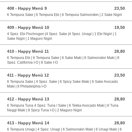
408 - Happy Menü 9
23,50
23,50 EUR
6 Tempura Sake | 6 Tempura Ebi | 6 Tempura Salmonskin | 2 Sake Nigiri
409 - Happy Menü 10
19,50
19,50 EUR
4 Spez. Ebi Fischrogen |4 Spez. Sake |4 Spez. Unagi | 1 Ebi Nigiri | 1
Sake Nigiri | 1 Maguro Nigiri
410 - Happy Menü 11
28,80
28,80 EUR
6 Tempura Ebi | 6 Tempura Sake | 6 Sake Maki | 6 Salmonskin Maki | 8
Spez. California I-O | 8 Sake I-O
411 - Happy Menü 12
23,50
23,50 EUR
6 Tempura Sake | 4 Spez. Sake | 6 Spicy Sake Maki | 6 Sake Avocado
Maki | 8 Philadelphia I-O
412 - Happy Menü 13
28,80
28,80 EUR
6 Tempura Tuna 4 Spez. Tuna / Sake | 6 Tekka Avocado Maki | 6 Tuna
Neggi Maki | 8 Spicy Tuna I-O | 2 Maguro Nigiri
413 - Happy Menü 14
28,80
28,80 EUR
6 Tempura Unagi | 4 Spez. Unagi | 6 Salmonskin Maki | 6 Unagi Maki | 8