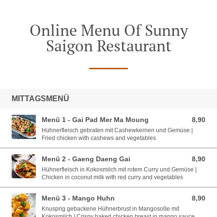
Online Menu Of Sunny
Saigon Restaurant
MITTAGSMENÜ
Menü 1 - Gai Pad Mer Ma Moung
8,90
8,90 EUR
Hühnerfleisch gebraten mit Cashewkernen und Gemüse |
Fried chicken with cashews and vegetables
Menü 2 - Gaeng Daeng Gai
8,90
8,90 EUR
Hühnerfleisch in Kokosmilch mit rotem Curry und Gemüse |
Chicken in coconut milk with red curry and vegetables
Menü 3 - Mango Huhn
8,90
8,90 EUR
Knusprig gebackene Hühnerbrust in Mangosoße mit
Kokosmilch | Crispy baked chicken breast in mango sauce